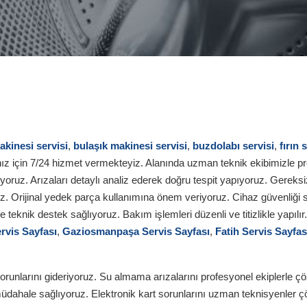
kinesi servisi
,
bulaşık makinesi servisi
,
buzdolabı servisi
,
fırın 
ız için 7/24 hizmet vermekteyiz. Alanında uzman teknik ekibimizle 
ruz. Arızaları detaylı analiz ederek doğru tespit yapıyoruz. Gereksi
. Orijinal yedek parça kullanımına önem veriyoruz. Cihaz güvenliği se
teknik destek sağlıyoruz. Bakım işlemleri düzenli ve titizlikle yapılır
rvis Sayfası
,
Gaziosmanpaşa Servis Sayfası
,
Fatih Servis Sayfas
arını gideriyoruz. Su almama arızalarını profesyonel ekiplerle çözü
 müdahale sağlıyoruz. Elektronik kart sorunlarını uzman teknisyenle