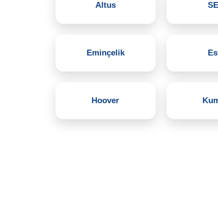
Altus
S
Eminçelik
Es
Hoover
Kum