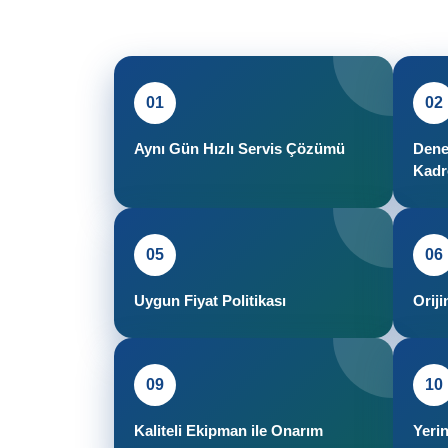
01
02
Aynı Gün Hızlı Servis Çözümü
Deney
Kadr
05
06
Uygun Fiyat Politikası
Orij
09
10
Kaliteli Ekipman ile Onarım
Yeri