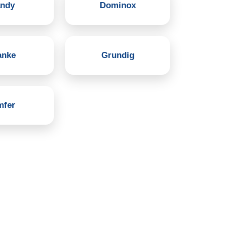
ndy
Dominox
anke
Grundig
mfer