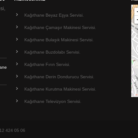
si,
Kağıthane Beyaz Eşya Servisi.
Kağıthane Çamaşır Makinesi Servisi.
Kağıthane Bulaşık Makinesi Servisi.
Kağıthane Buzdolabı Servisi.
Kağıthane Fırın Servisi.
hane
Kağıthane Derin Dondurucu Servisi.
Kağıthane Kurutma Makinesi Servisi.
Kağıthane Televizyon Servisi.
212 424 05 06