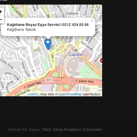
+
−
×
Kağıthane Beyaz Eşya Servisi I 0212 424 05 06
Kağıthane Teknik
Leaflet
| Map data ©
OpenStreetMap
contributors
Hizmet Alt Yapısı:
Web Sitesi Kiralama Çözümleri