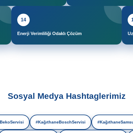
14
Enerji Verimliliği Odaklı Çözüm
Uz
Sosyal Medya Hashtaglerimiz
BekoServisi
#KağıthaneBoschServisi
#KağıthaneSamsu