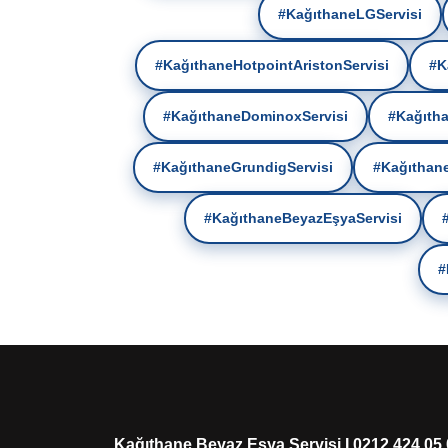
#KağıthaneLGServisi
#KağıthaneHotpointAristonServisi
#K
#KağıthaneDominoxServisi
#Kağıtha
#KağıthaneGrundigServisi
#Kağıthane
#KağıthaneBeyazEşyaServisi
#
Kağıthane Beyaz Eşya Servisi I 0212 424 05