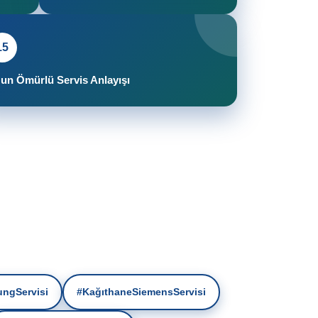
15
un Ömürlü Servis Anlayışı
ngServisi
#KağıthaneSiemensServisi