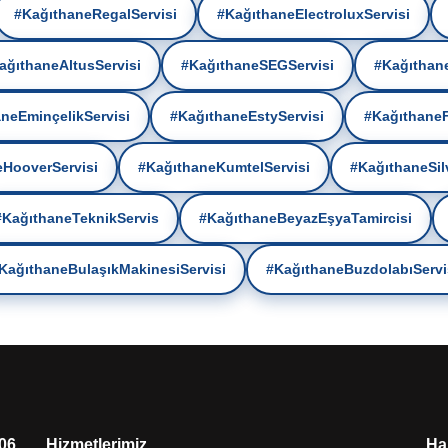
#KağıthaneRegalServisi
#KağıthaneElectroluxServisi
ağıthaneAltusServisi
#KağıthaneSEGServisi
#Kağıthane
neEminçelikServisi
#KağıthaneEstyServisi
#KağıthaneF
HooverServisi
#KağıthaneKumtelServisi
#KağıthaneSilv
#KağıthaneTeknikServis
#KağıthaneBeyazEşyaTamircisi
KağıthaneBulaşıkMakinesiServisi
#KağıthaneBuzdolabıServi
 06
Hizmetlerimiz
Ha