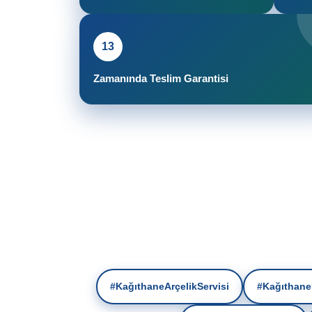
13
Zamanında Teslim Garantisi
#KağıthaneArçelikServisi
#Kağıthane