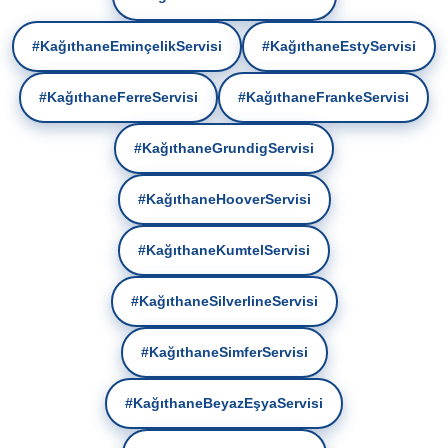
#KağıthaneEminçelikServisi
#KağıthaneEstyServisi
#KağıthaneFerreServisi
#KağıthaneFrankeServisi
#KağıthaneGrundigServisi
#KağıthaneHooverServisi
#KağıthaneKumtelServisi
#KağıthaneSilverlineServisi
#KağıthaneSimferServisi
#KağıthaneBeyazEşyaServisi