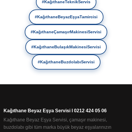
#KağıthaneTeknikServis
#KağıthaneBeyazEşyaTamircisi
#KağıthaneÇamaşırMakinesiServisi
#KağıthaneBulaşıkMakinesiServisi
#KağıthaneBuzdolabıServisi
Kağıthane Beyaz Eşya Servisi I 0212 424 05 06
Kağıthane Beyaz Eşya Servisi, çamaşır makinesi,
buzdolabı gibi tüm marka büyük beyaz eşyalarınızın