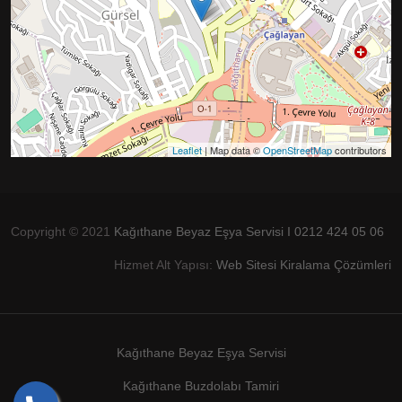
Leaflet
| Map data ©
OpenStreetMap
contributors
Copyright © 2021
Kağıthane Beyaz Eşya Servisi I 0212 424 05 06
Hizmet Alt Yapısı:
Web Sitesi Kiralama Çözümleri
Kağıthane Beyaz Eşya Servisi
Kağıthane Buzdolabı Tamiri