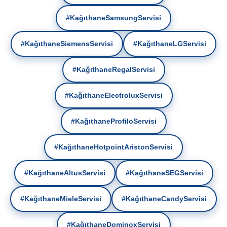
#KağıthaneSamsungServisi
#KağıthaneSiemensServisi
#KağıthaneLGServisi
#KağıthaneRegalServisi
#KağıthaneElectroluxServisi
#KağıthaneProfiloServisi
#KağıthaneHotpointAristonServisi
#KağıthaneAltusServisi
#KağıthaneSEGServisi
#KağıthaneMieleServisi
#KağıthaneCandyServisi
#KağıthaneDominoxServisi