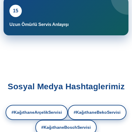
15
Uzun Ömürlü Servis Anlayışı
Sosyal Medya Hashtaglerimiz
#KağıthaneArçelikServisi
#KağıthaneBekoServisi
#KağıthaneBoschServisi